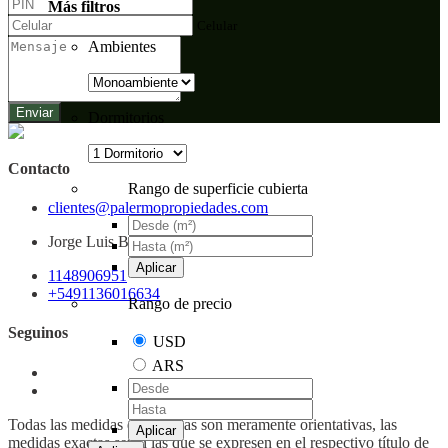
Más filtros
Celular
Ambientes
Enviar
Dormitorios
Contacto
Rango de superficie cubierta
clientes@palermopropiedades.com
Jorge Luis Borges 2149, Palermo, CABA
Aplicar
1148906951
+5491136016634
Rango de precio
Seguinos
USD
ARS
Todas las medidas enunciadas son meramente orientativas, las
Aplicar
medidas exactas serán las que se expresen en el respectivo título de