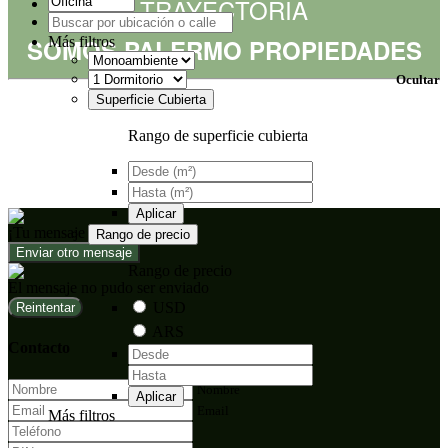
TRAYECTORIA
Más filtros
SOMOS PALERMO PROPIEDADES
Ocultar
Superficie Cubierta
Rango de superficie cubierta
Aplicar
¡Tu mensaje fue enviado!
Rango de precio
Enviar otro mensaje
Rango de precio
El mensaje no pudo ser enviado
USD
Reintentar
ARS
Contacto
Nombre
Aplicar
Email
Más filtros