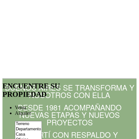
ENCUENTRE SU
BUENOS AIRES SE TRANSFORMA Y
NOSOTROS CON ELLA
PROPIEDAD
DESDE 1981 ACOMPAÑANDO
Venta
NUEVAS ETAPAS Y NUEVOS
Alquiler
PROYECTOS
INVERTÍ CON RESPALDO Y